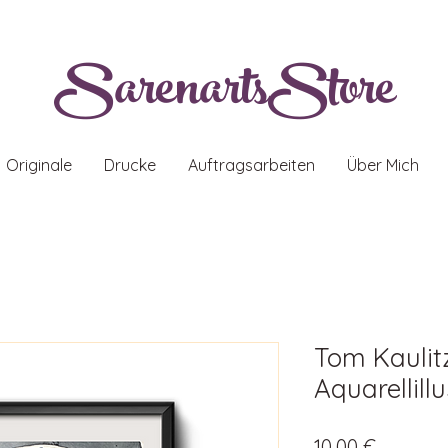
SarenartsStore
Originale
Drucke
Auftragsarbeiten
Über Mich
Tom Kaulit
Aquarellill
Preis
10,00 €